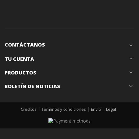
CONTÁCTANOS
expand_more
TU CUENTA
expand_more
PRODUCTOS
expand_more
BOLETÍN DE NOTICIAS
expand_more
Creditos
Terminos y condiciones
Envio
Legal