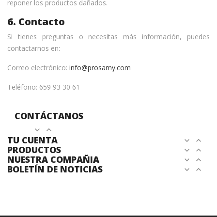
reponer los productos dañados.
6. Contacto
Si tienes preguntas o necesitas más información, puedes
contactarnos en:
Correo electrónico:
info@prosamy.com
Teléfono: 659 93 30 61
CONTÁCTANOS
expand_more
expand_less
TU CUENTA
expand_more
expand_less
PRODUCTOS
expand_more
expand_less
NUESTRA COMPAÑIA
expand_more
expand_less
BOLETÍN DE NOTICIAS
expand_more
expand_less