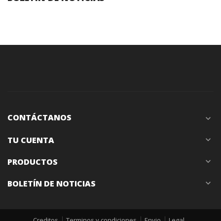
CONTÁCTANOS
expand_more
TU CUENTA
expand_more
PRODUCTOS
expand_more
BOLETÍN DE NOTICIAS
expand_more
Creditos
Terminos y condiciones
Envio
Legal