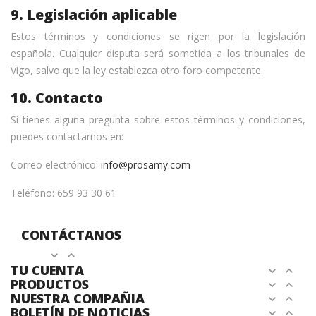
9. Legislación aplicable
Estos términos y condiciones se rigen por la legislación
española. Cualquier disputa será sometida a los tribunales de
Vigo, salvo que la ley establezca otro foro competente.
10. Contacto
Si tienes alguna pregunta sobre estos términos y condiciones,
puedes contactarnos en:
Correo electrónico:
info@prosamy.com
Teléfono: 659 93 30 61
CONTÁCTANOS
expand_more
expand_less
TU CUENTA
expand_more
expand_less
PRODUCTOS
expand_more
expand_less
NUESTRA COMPAÑIA
expand_more
expand_less
BOLETÍN DE NOTICIAS
expand_more
expand_less