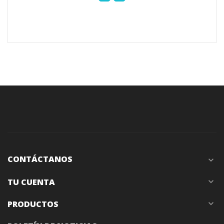
CONTÁCTANOS
expand_more
TU CUENTA
expand_more
PRODUCTOS
expand_more