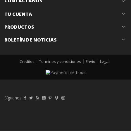
CONTÁCTANOS
expand_more
TU CUENTA
expand_more
PRODUCTOS
expand_more
BOLETÍN DE NOTICIAS
expand_more
Creditos
Terminos y condiciones
Envio
Legal
Síguenos: